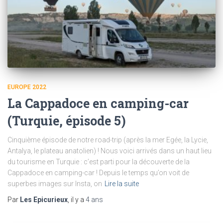
EUROPE 2022
La Cappadoce en camping-car
(Turquie, épisode 5)
Cinquième épisode de notre road-trip (après la mer Egée, la Lycie,
Antalya, le plateau anatolien) ! Nous voici arrivés dans un haut lieu
du tourisme en Turquie : c’est parti pour la découverte de la
Cappadoce en camping-car ! Depuis le temps qu’on voit de
superbes images sur Insta, on
Lire la suite
Par
Les Epicurieux
, il y a
4 ans