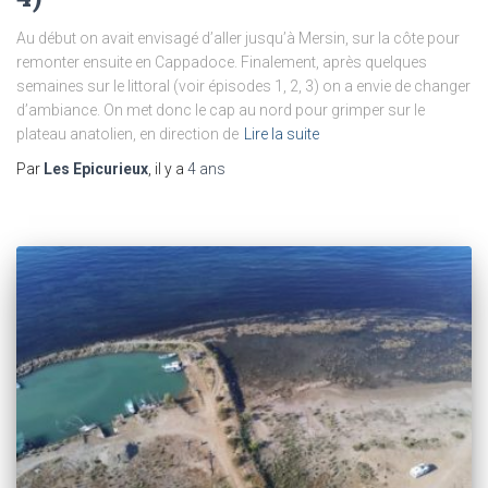
Au début on avait envisagé d’aller jusqu’à Mersin, sur la côte pour
remonter ensuite en Cappadoce. Finalement, après quelques
semaines sur le littoral (voir épisodes 1, 2, 3) on a envie de changer
d’ambiance. On met donc le cap au nord pour grimper sur le
plateau anatolien, en direction de
Lire la suite
Par
Les Epicurieux
, il y a
4 ans