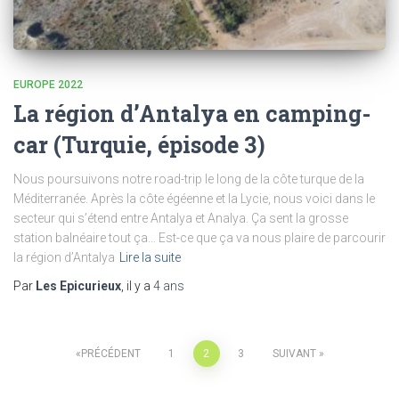
EUROPE 2022
La région d’Antalya en camping-
car (Turquie, épisode 3)
Nous poursuivons notre road-trip le long de la côte turque de la
Méditerranée. Après la côte égéenne et la Lycie, nous voici dans le
secteur qui s’étend entre Antalya et Analya. Ça sent la grosse
station balnéaire tout ça… Est-ce que ça va nous plaire de parcourir
la région d’Antalya
Lire la suite
Par
Les Epicurieux
, il y a
4 ans
Pagination
PRÉCÉDENT
1
2
3
SUIVANT