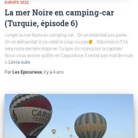
EUROPE 2022
La mer Noire en camping-car
(Turquie, épisode 6)
Longer la mer Noire en camping-car… On en entendait peu parler…
On se demandait si ça valait le coup ou pas
… Réponse ici !! Ce
sera notre dernière étape en Turquie. En route pour la capitale !
Nous vous avions quittés en Cappadoce. Il restait pas mal de route
à
Lire la suite
Par
Les Epicurieux
, il y a
4 ans