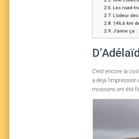
Les road-tr
L’odeur de
146,6 km de
J’aime ça :
D’Adélaï
C’est encore la civ
a déjà l’impression 
moissons ont été fai