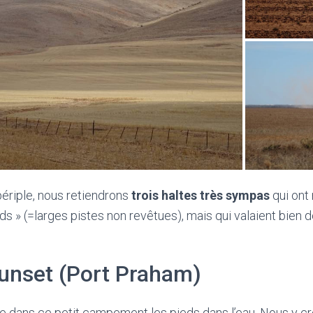
périple, nous retiendrons
trois haltes très sympas
qui ont
ds » (=larges pistes non revêtues), mais qui valaient bien 
Sunset (Port Praham)
dans ce petit campement les pieds dans l’eau. Nous y 