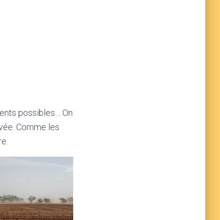
ments possibles… On
ltivée. Comme les
re.