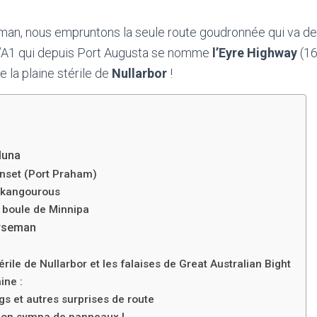
an, nous empruntons la seule route goudronnée qui va de l
 l’A1 qui depuis Port Augusta se nomme
l’Eyre Highway
(16
 la plaine stérile de
Nullarbor
!
duna
nset (Port Praham)
s kangourous
 boule de Minnipa
rseman
érile de Nullarbor et les falaises de Great Australian Bight
ine :
ngs et autres surprises de route
tion sympa de panneaux !