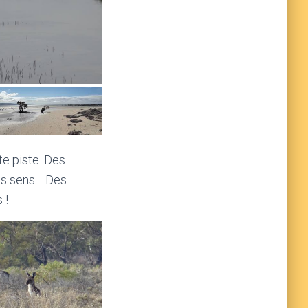
te piste. Des
les sens… Des
 !