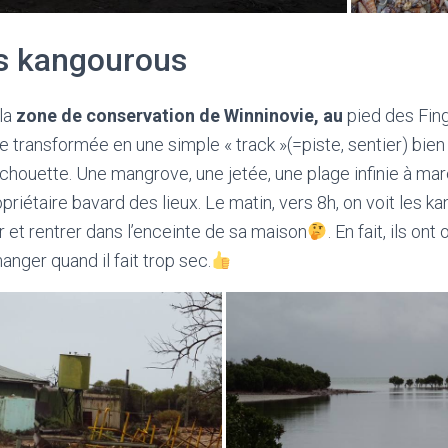
es kangourous
la
zone de conservation de Winninovie, au
pied des Fing
ite transformée en une simple « track »(=piste, sentier) bi
 chouette. Une mangrove, une jetée, une plage infinie à ma
priétaire bavard des lieux. Le matin, vers 8h, on voit les 
 et rentrer dans l’enceinte de sa maison
. En fait, ils on
manger quand il fait trop sec.