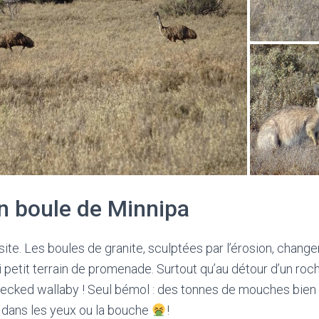
n boule de Minnipa
te. Les boules de granite, sculptées par l’érosion, changen
li petit terrain de promenade. Surtout qu’au détour d’un roc
ecked wallaby ! Seul bémol : des tonnes de mouches bien 
 dans les yeux ou la bouche
!