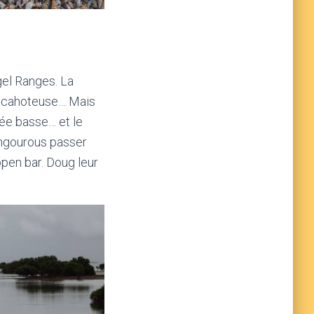
el Ranges. La
en cahoteuse… Mais
rée basse… et le
kangourous passer
t open bar. Doug leur