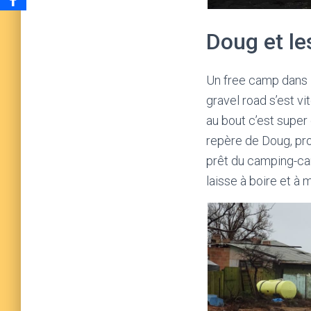
Doug et l
Un free camp dans 
gravel road s’est v
au bout c’est super
repère de Doug, pro
prêt du camping-car
laisse à boire et à 