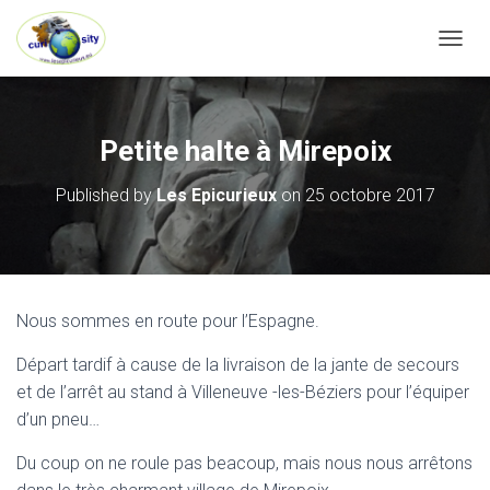
OUVRI
Petite halte à Mirepoix
Published by
Les Epicurieux
on
25 octobre 2017
Nous sommes en route pour l’Espagne.
Départ tardif à cause de la livraison de la jante de secours
et de l’arrêt au stand à Villeneuve -les-Béziers pour l’équiper
d’un pneu…
Du coup on ne roule pas beacoup, mais nous nous arrêtons