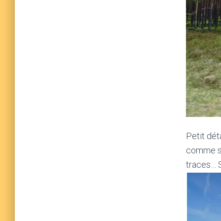
Petit dét
comme s’i
traces… S