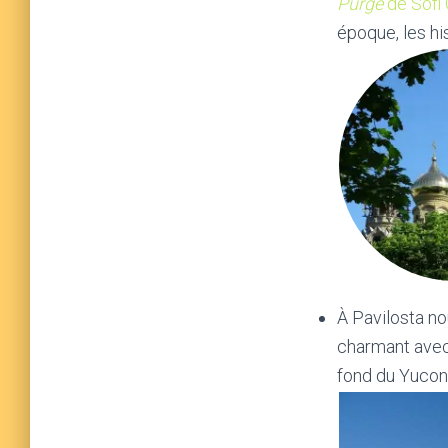
Purge
de Sofi
époque, les hi
À Pavilosta no
charmant avec 
fond du Yucon 