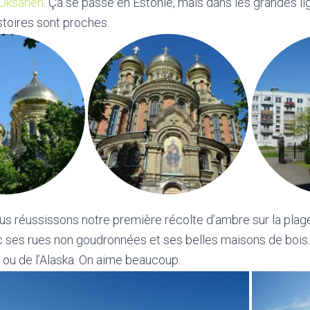
 Oksanen
. Ça se passe en Estonie, mais dans les grandes li
stoires sont proches.
us réussissons notre première récolte d’ambre sur la plage
ses rues non goudronnées et ses belles maisons de bois. O
ou de l’Alaska. On aime beaucoup.