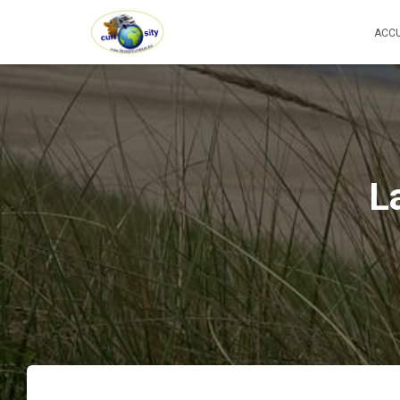
ACCU
​