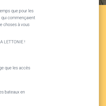
 temps que pour les
es qui commençaient
de choses à vous
 LA LETTONIE !
age que les accès
des bateaux en