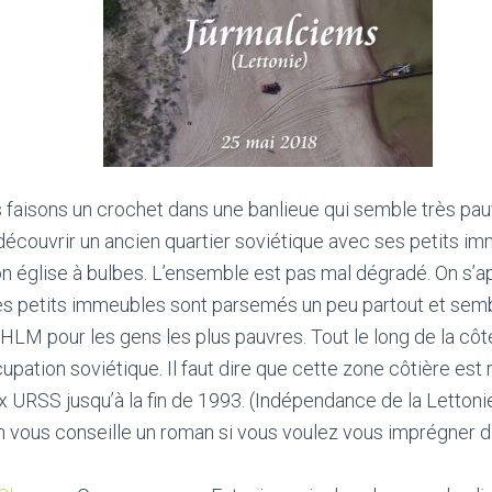
 faisons un crochet dans une banlieue qui semble très pauv
découvrir un ancien quartier soviétique avec ses petits i
n église à bulbes. L’ensemble est pas mal dégradé. On s’ap
s petits immeubles sont parsemés un peu partout et sem
HLM pour les gens les plus pauvres. Tout le long de la côt
cupation soviétique. Il faut dire que cette zone côtière est
ex URSS jusqu’à la fin de 1993. (Indépendance de la Lettoni
n vous conseille un roman si vous voulez vous imprégner 