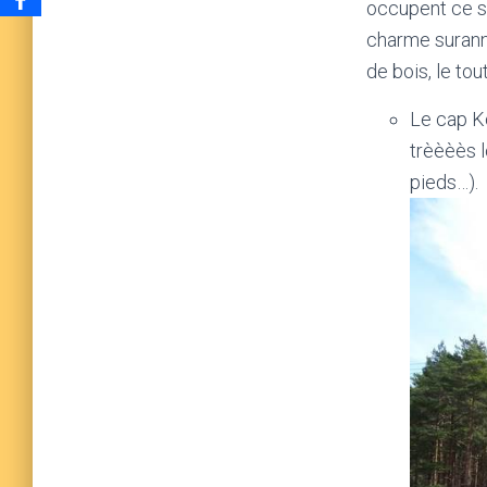
occupent ce se
charme surann
de bois, le to
Le cap Ko
trèèèès 
pieds…).