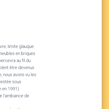
re, limite glauque.
mmeubles en briques
ercevra au fil du
blent être devenus
e, nous avons vu les
 restée sous
e en 1991).
de l’ambiance de