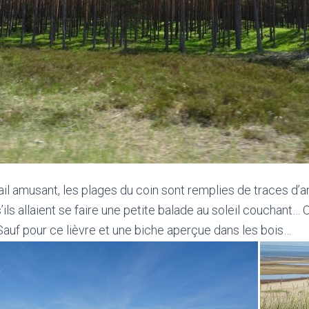
ail amusant, les plages du coin sont remplies de traces d
ls allaient se faire une petite balade au soleil couchant… 
auf pour ce lièvre et une biche aperçue dans les bois…