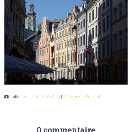
Taille :
150 × 150
|
300 × 225
|
750 × 563
|
800 × 600
0 commentaire