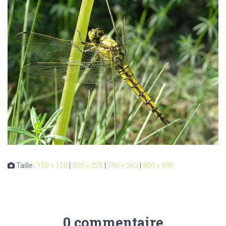
Taille :
150 × 150
|
300 × 225
|
750 × 563
|
800 × 600
0 commentaire