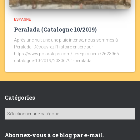
ESPAGNE
Peralada (Catalogne 10/2019)
Après une nuit une une pluie intense, nous sommes à
Peralada. Découvrez l’histoire entière sur
https://www.polarsteps.com/LesEpicurieux/2623965-
catalogne-10-2019/20306791-peralada.
Catégories
C
a
t
é
Abonnez-vous à ce blog par e-mail.
g