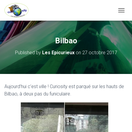
OUVRI
Bilbao
Published by
Les Epicurieux
on
27 octobre 2017
Aujourd’hui c’est ville ! Curiosity est parqué sur les hauts de
Bilbao, à deux pas du funiculaire.