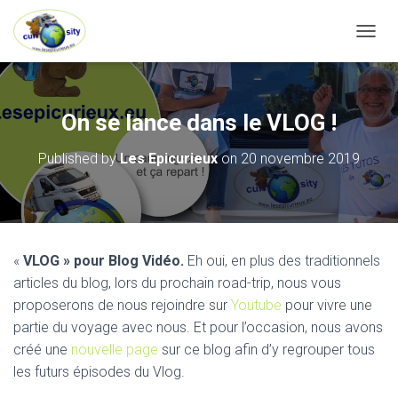
OUVRI
On se lance dans le VLOG !
Published by
Les Epicurieux
on
20 novembre 2019
«
VLOG » pour Blog Vidéo.
Eh oui, en plus des traditionnels
articles du blog, lors du prochain road-trip, nous vous
proposerons de nous rejoindre sur
Youtube
pour vivre une
partie du voyage avec nous. Et pour l’occasion, nous avons
créé une
nouvelle page
sur ce blog afin d’y regrouper tous
les futurs épisodes du Vlog.