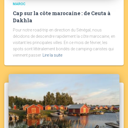
MAROC
Cap sur la côte marocaine : de Ceuta à
Dakhla
Pour notre road-trip en direction du Sénégal, nous
décidons de descendre rapidement la côte marocaine, en
visitant les principales villes. En ce mois de février, les
spots sont littéralement bondés de camping-caristes qui
viennent passer
Lire la suite