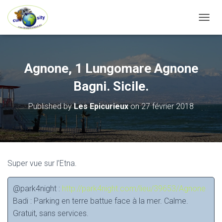
OUVRI
Agnone, 1 Lungomare Agnone
Bagni. Sicile.
Published by
Les Epicurieux
on
27 février 2018
Super vue sur l’Etna.
@park4night :
http://park4night.com/lieu/39653/Agnone
Badi : Parking en terre battue face à la mer. Calme.
Gratuit, sans services.