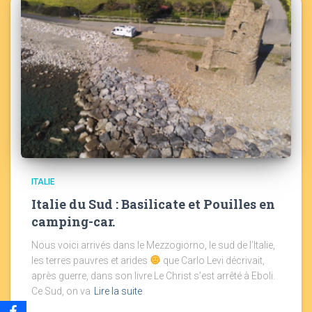
ITALIE
Italie du Sud : Basilicate et Pouilles en
camping-car.
Nous voici arrivés dans le Mezzogiorno, le sud de l’Italie,
les terres pauvres et arides
que Carlo Levi décrivait,
après guerre, dans son livre Le Christ s’est arrêté à Eboli.
Ce Sud, on va
Lire la suite