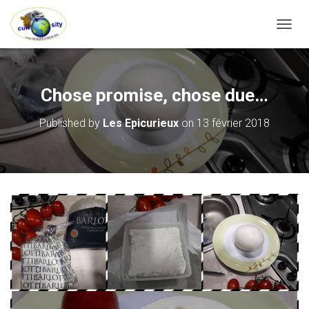
OUVRI
Chose promise, chose due…
Published by
Les Epicurieux
on
13 février 2018