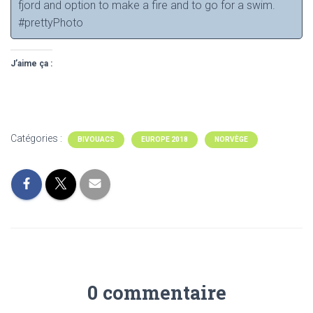
fjord and option to make a fire and to go for a swim.
#prettyPhoto
J’aime ça :
Catégories :
BIVOUACS
EUROPE 2018
NORVÈGE
0 commentaire