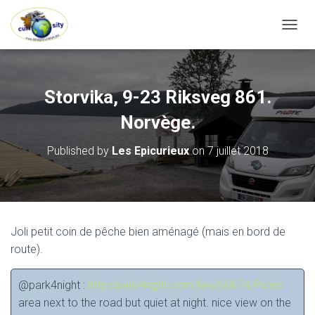
OUVRI
Storvika, 9-23 Riksveg 861.
Norvège.
Published by
Les Epicurieux
on
7 juillet 2018
Joli petit coin de pêche bien aménagé (mais en bord de
route).
@park4night :
http://park4night.com/lieu/60674/Picnic
area next to the road but quiet at night. nice view on the