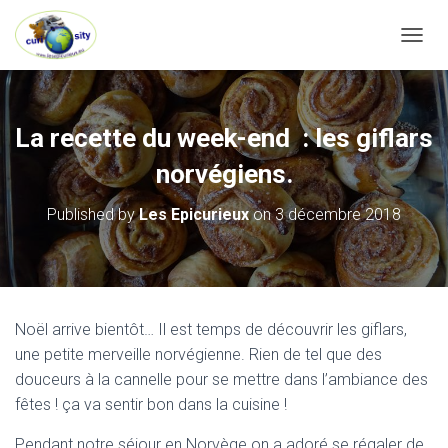
OUVRI
La recette du week-end : les giflars
norvégiens.
Published by
Les Epicurieux
on
3 décembre 2018
Noël arrive bientôt… Il est temps de découvrir les giflars,
une petite merveille norvégienne. Rien de tel que des
douceurs à la cannelle pour se mettre dans l’ambiance des
fêtes ! ça va sentir bon dans la cuisine !
Pendant notre séjour en Norvège on a adoré se régaler de