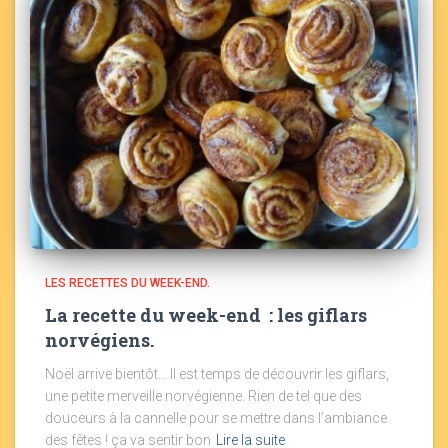
LES RECETTES DU WEEK-END.
La recette du week-end : les giflars
norvégiens.
Noël arrive bientôt… Il est temps de découvrir les giflars,
une petite merveille norvégienne. Rien de tel que des
douceurs à la cannelle pour se mettre dans l’ambiance
des fêtes ! ça va sentir bon
Lire la suite