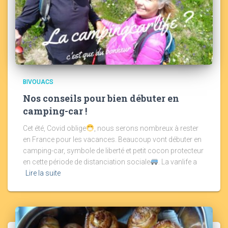
BIVOUACS
Nos conseils pour bien débuter en
camping-car !
Cet été, Covid oblige
, nous serons nombreux à rester
en France pour les vacances. Beaucoup vont débuter en
camping-car, symbole de liberté et petit cocon protecteur
en cette période de distanciation sociale
. La vanlife a
Lire la suite