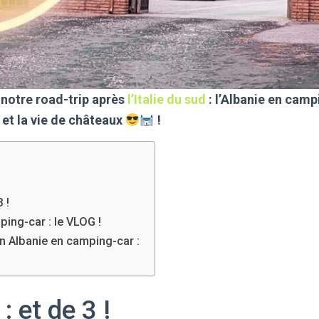
notre road-trip après
l’Italie du sud
: l’Albanie en camp
et la vie de châteaux
!
3 !
ping-car : le VLOG !
en Albanie en camping-car :
: et de 3 !