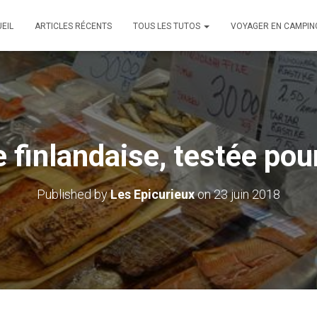
EIL
ARTICLES RÉCENTS
TOUS LES TUTOS
VOYAGER EN CAMPIN
e finlandaise, testée po
Published by
Les Epicurieux
on
23 juin 2018