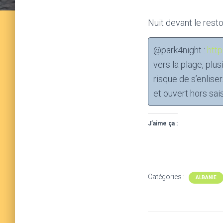
Nuit devant le resto
@park4night :
htt
vers la plage, plu
risque de s’enlise
et ouvert hors sai
J’aime ça :
Catégories :
ALBANIE