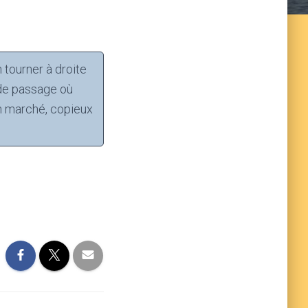
 tourner à droite
x de passage où
on marché, copieux