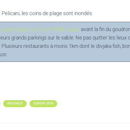
 Pelicani, les coins de plage sont inondés.
p://park4night.com/lieu/45905/Juste
avant la fin du goudron
sieurs grands parkings sur le sable. Ne pas quitter les lieu
r. Plusieurs restaurants à moins 1km dont le divjaka fish, b
son.
BIVOUACS
EUROPE 2018