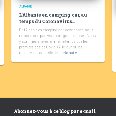
ALBANIE
L’Albanie en camping-car, au
temps du Coronavirus…
De l’Albanie en camping-car, cette année, nous
ne pourrons pas vous dire grand chose… Nous
y sommes arrivés en même temps que les
premiers cas de Covid-19, le jour où les
mesures de contrôle de
Lire la suite
Abonnez-vous à ce blog par e-mail.