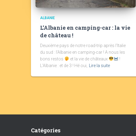
ALBANIE
L’Albanie en camping-car : la vie
de château !
Deuxième pays de notre road-trip après l’Italie
du sud : l’Albanie en camping-car ! A nous les
bons restos
et la vie de châteaux
!
L’Albanie : et de 3 ! Hé oui,
Lire la suite
Catégories