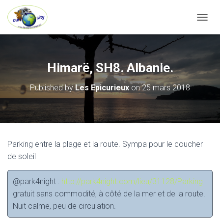
OUVRI
Himarë, SH8. Albanie.
Published by
Les Epicurieux
on
25 mars 2018
Parking entre la plage et la route. Sympa pour le coucher
de soleil
@park4night :
http://park4night.com/lieu/31128/Parking
gratuit sans commodité, à côté de la mer et de la route.
Nuit calme, peu de circulation.