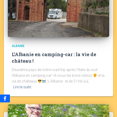
ALBANIE
L’Albanie en camping-car : la vie de
château !
Deuxième pays de notre road-trip après l’Italie du sud :
l’Albanie en camping-car ! A nous les bons restos
et la
vie de châteaux
! L’Albanie : et de 3 ! Hé oui,
Lire la suite