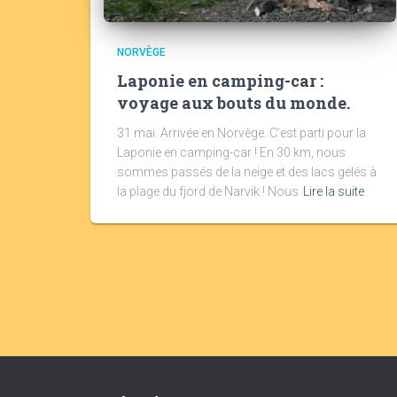
NORVÈGE
Laponie en camping-car :
voyage aux bouts du monde.
31 mai. Arrivée en Norvège. C’est parti pour la
Laponie en camping-car ! En 30 km, nous
sommes passés de la neige et des lacs gelés à
la plage du fjord de Narvik ! Nous
Lire la suite