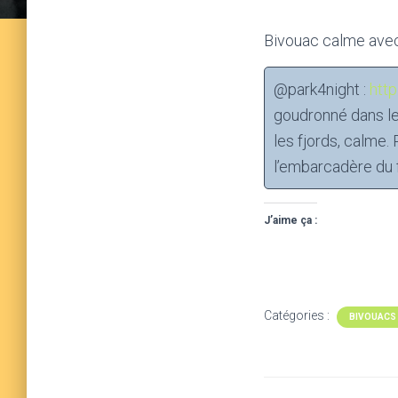
Bivouac calme avec 
@park4night :
htt
goudronné dans le 
les fjords, calme.
l’embarcadère du 
J’aime ça :
Catégories :
BIVOUACS