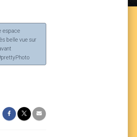
te espace
ès belle vue sur
avant
é#prettyPhoto