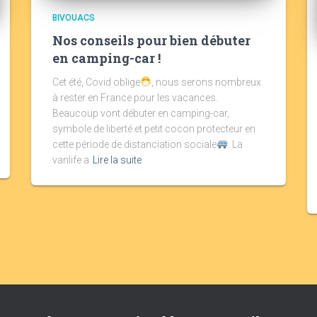
BIVOUACS
Nos conseils pour bien débuter
en camping-car !
Cet été, Covid oblige
, nous serons nombreux
à rester en France pour les vacances.
Beaucoup vont débuter en camping-car,
symbole de liberté et petit cocon protecteur en
cette période de distanciation sociale
. La
vanlife a
Lire la suite