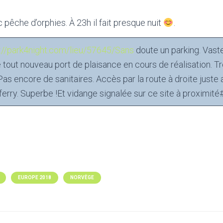
pêche d’orphies. À 23h il fait presque nuit
.
p://park4night.com/lieu/57645/Sans
doute un parking. Vas
tout nouveau port de plaisance en cours de réalisation. Tr
 Pas encore de sanitaires. Accès par la route à droite juste 
ferry. Superbe !Et vidange signalée sur ce site à proximit
EUROPE 2018
NORVÈGE