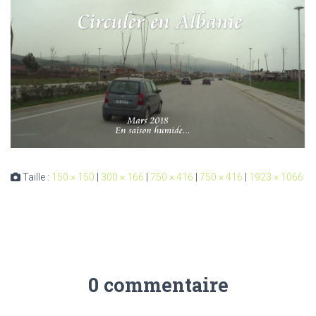
Taille :
150 × 150
|
300 × 166
|
750 × 416
|
750 × 416
|
1923 × 1066
0 commentaire