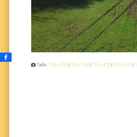
Taille :
150 × 150
|
300 × 165
|
750 × 412
|
750 × 412
|
1