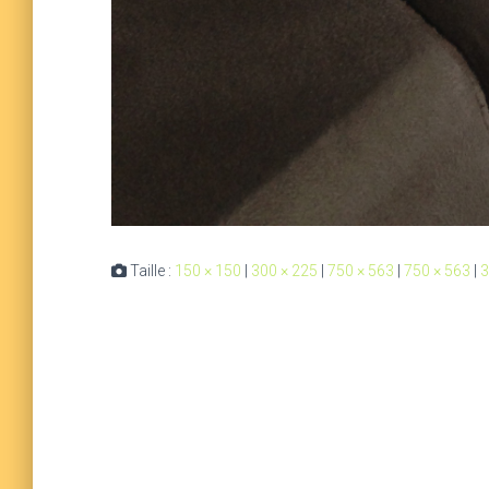
Taille :
150 × 150
|
300 × 225
|
750 × 563
|
750 × 563
|
3