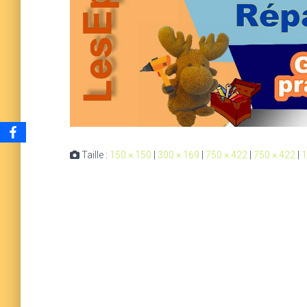
Taille :
150 × 150
|
300 × 169
|
750 × 422
|
750 × 422
|
1