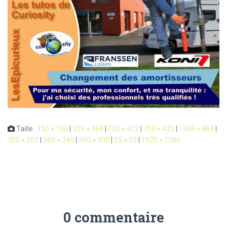
Taille :
150 × 150
|
300 × 169
|
750 × 422
|
750 × 422
|
1536 × 864
|
300 × 200
|
360 × 240
|
360 × 300
|
50 × 50
|
1920 × 1080
0 commentaire