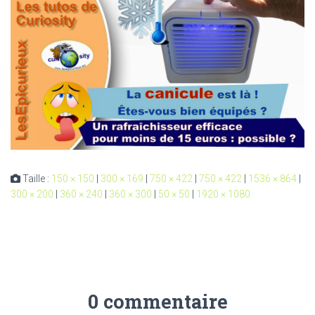
Taille :
150 × 150
|
300 × 169
|
750 × 422
|
750 × 422
|
1536 × 864
|
300 × 200
|
360 × 240
|
360 × 300
|
50 × 50
|
1920 × 1080
0 commentaire