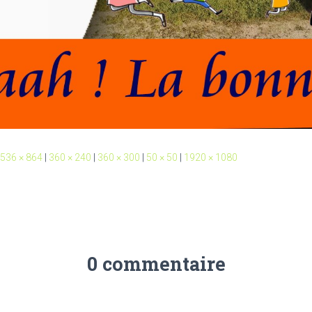
536 × 864
|
360 × 240
|
360 × 300
|
50 × 50
|
1920 × 1080
0 commentaire