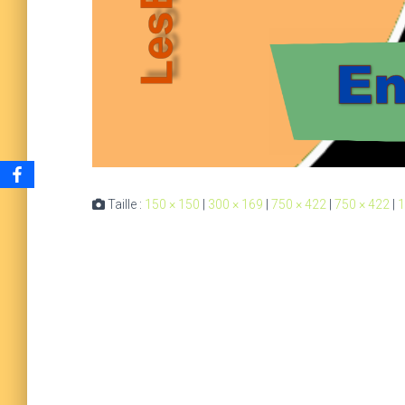
Taille :
150 × 150
|
300 × 169
|
750 × 422
|
750 × 422
|
1