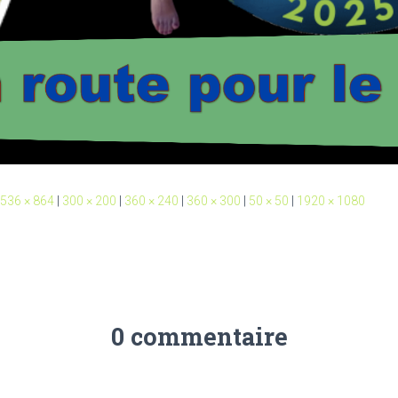
536 × 864
|
300 × 200
|
360 × 240
|
360 × 300
|
50 × 50
|
1920 × 1080
0 commentaire