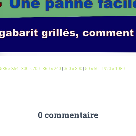
536 × 864
|
300 × 200
|
360 × 240
|
360 × 300
|
50 × 50
|
1920 × 1080
0 commentaire