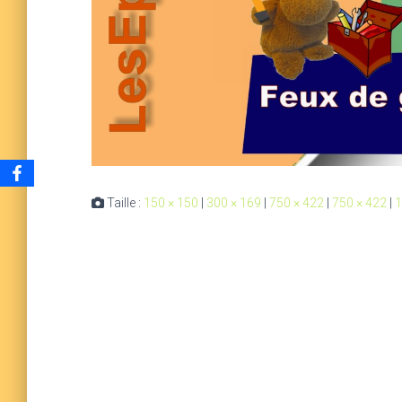
Taille :
150 × 150
|
300 × 169
|
750 × 422
|
750 × 422
|
1