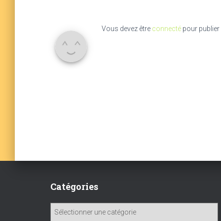
Vous devez être
connecté
pour publier
Catégories
C
a