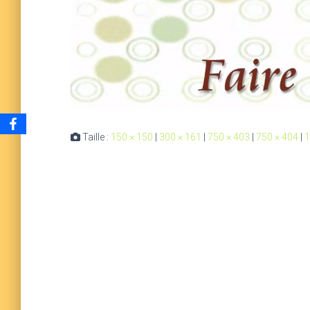
Taille :
150 × 150
|
300 × 161
|
750 × 403
|
750 × 404
|
1