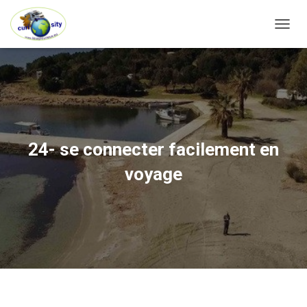
OUVRI
24- se connecter facilement en
voyage