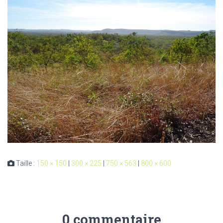
Taille :
150 × 150
|
300 × 225
|
750 × 563
|
800 × 600
0 commentaire