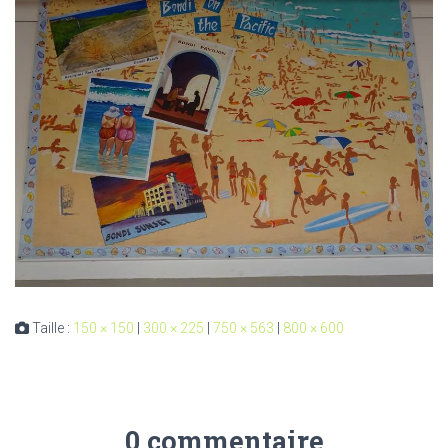
Taille :
150 × 150
|
300 × 225
|
750 × 563
|
800 × 600
0 commentaire