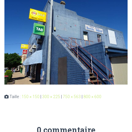
Taille :
150 × 150
|
300 × 225
|
750 × 563
|
800 × 600
0 commentaire