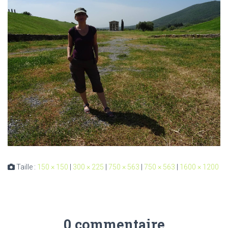
Taille :
150 × 150
|
300 × 225
|
750 × 563
|
750 × 563
|
1600 × 1200
0 commentaire