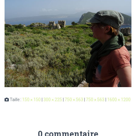
Taille :
150 × 150
|
300 × 225
|
750 × 563
|
750 × 563
|
1600 × 1200
0 commentaire