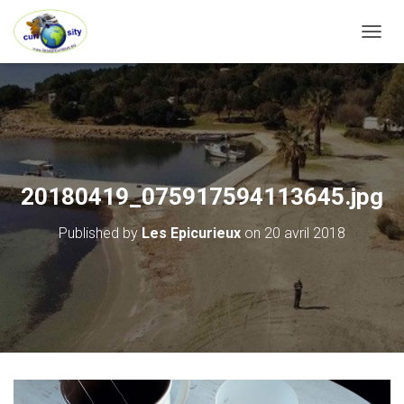
OUVRI
20180419_075917594113645.jpg
Published by
Les Epicurieux
on
20 avril 2018