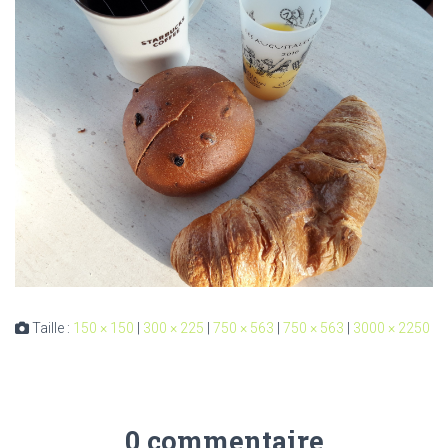
Taille :
150 × 150
|
300 × 225
|
750 × 563
|
750 × 563
|
3000 × 2250
0 commentaire