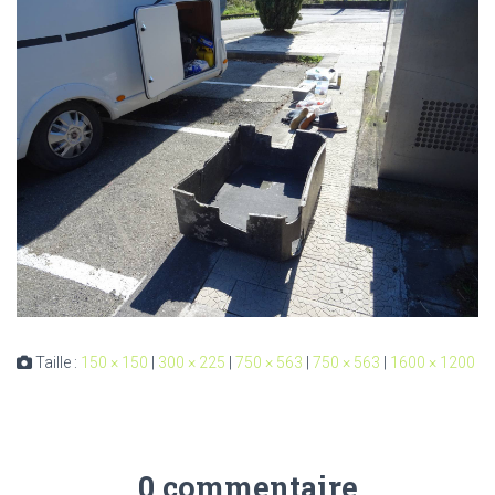
Taille :
150 × 150
|
300 × 225
|
750 × 563
|
750 × 563
|
1600 × 1200
0 commentaire