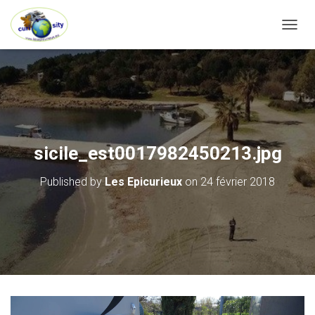
OUVRI
sicile_est0017982450213.jpg
Published by
Les Epicurieux
on
24 février 2018