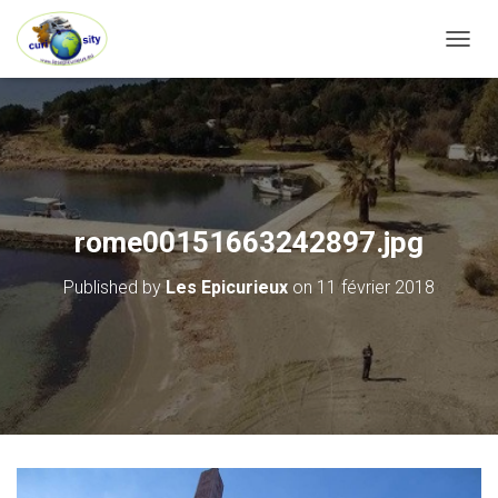
OUVRI
rome00151663242897.jpg
Published by
Les Epicurieux
on
11 février 2018