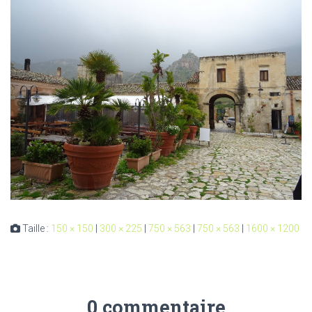
Taille :
150 × 150
|
300 × 225
|
750 × 563
|
750 × 563
|
1600 × 1200
0 commentaire