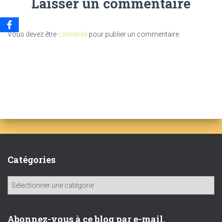
Laisser un commentaire
Vous devez être
connecté
pour publier un commentaire.
Catégories
C
a
t
é
Abonnez-vous à ce blog par e-mail.