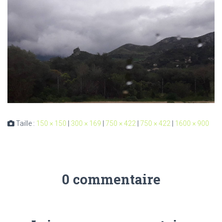
Taille :
150 × 150
|
300 × 169
|
750 × 422
|
750 × 422
|
1600 × 900
0 commentaire