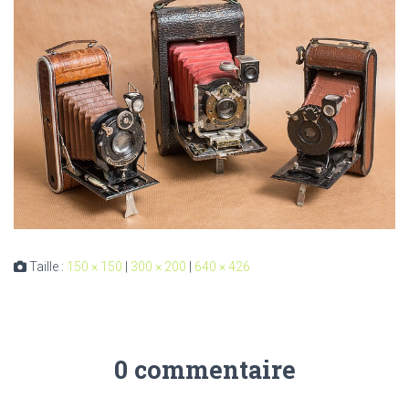
Taille :
150 × 150
|
300 × 200
|
640 × 426
0 commentaire