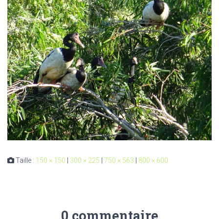
Taille :
150 × 150
|
300 × 225
|
750 × 563
|
800 × 600
0 commentaire