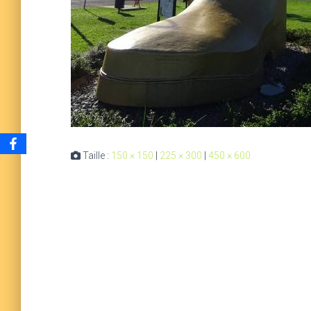
Taille :
150 × 150
|
225 × 300
|
450 × 600