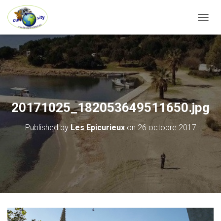
OUVRI
20171025_182053649511650.jpg
Published by
Les Epicurieux
on
26 octobre 2017