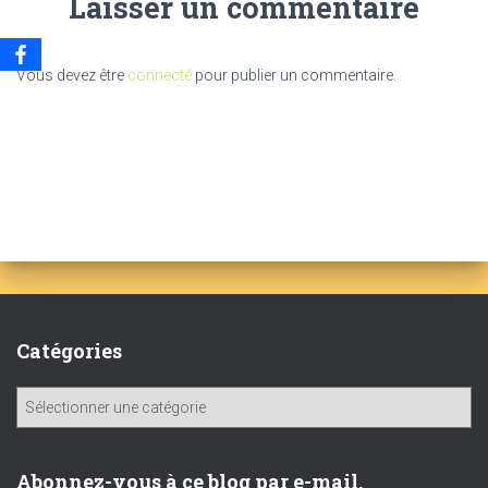
Laisser un commentaire
Vous devez être
connecté
pour publier un commentaire.
Catégories
C
a
t
é
Abonnez-vous à ce blog par e-mail.