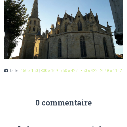
Taille :
150 × 150
|
300 × 169
|
750 × 422
|
750 × 422
|
2048 × 1152
0 commentaire