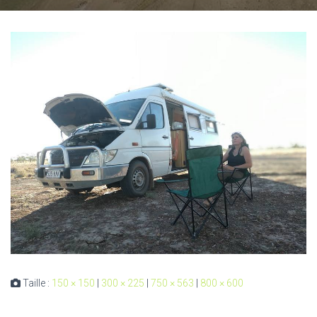
Taille :
150 × 150
|
300 × 225
|
750 × 563
|
800 × 600