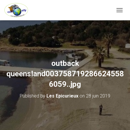
OUVRI
outback
queensland003758719286624558
6059..jpg
Published by
Les Epicurieux
on
28 juin 2019