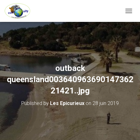
OUVRI
outback
queensland003640963690147362
21421..jpg
Published by
Les Epicurieux
on
28 juin 2019