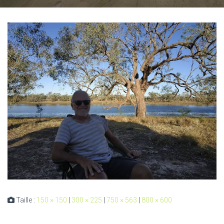
Taille :
150 × 150
|
300 × 225
|
750 × 563
|
800 × 600