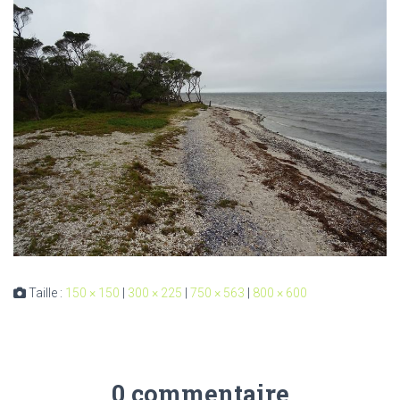
Taille :
150 × 150
|
300 × 225
|
750 × 563
|
800 × 600
0 commentaire