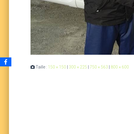
Taille :
150 × 150
|
300 × 225
|
750 × 563
|
800 × 600