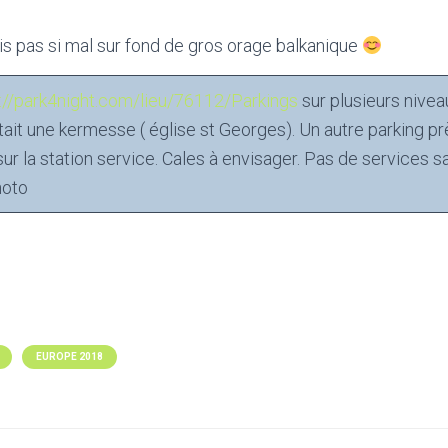
s pas si mal sur fond de gros orage balkanique
p://park4night.com/lieu/76112/Parkings
sur plusieurs nivea
était une kermesse ( église st Georges). Un autre parking pr
 sur la station service. Cales à envisager. Pas de services s
hoto
EUROPE 2018