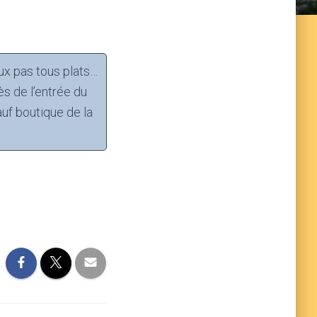
ux pas tous plats…
ès de l’entrée du
auf boutique de la