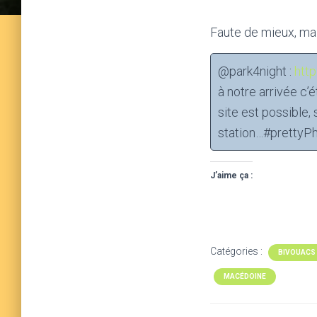
Faute de mieux, mai
@park4night :
htt
à notre arrivée c’
site est possible,
station…#prettyP
J’aime ça :
Catégories :
BIVOUACS
MACÉDOINE