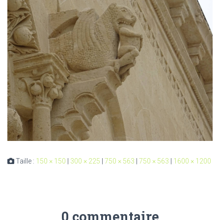
Taille :
150 × 150
|
300 × 225
|
750 × 563
|
750 × 563
|
1600 × 1200
0 commentaire