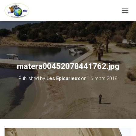
OUVRI
matera00452078441762.jpg
Published by
Les Epicurieux
on
16 mars 2018