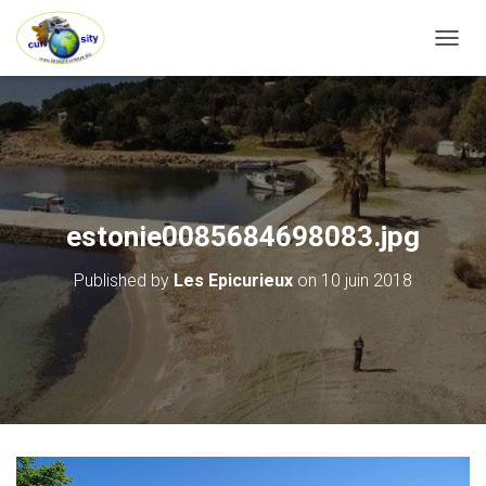
OUVRI
estonie0085684698083.jpg
Published by
Les Epicurieux
on
10 juin 2018