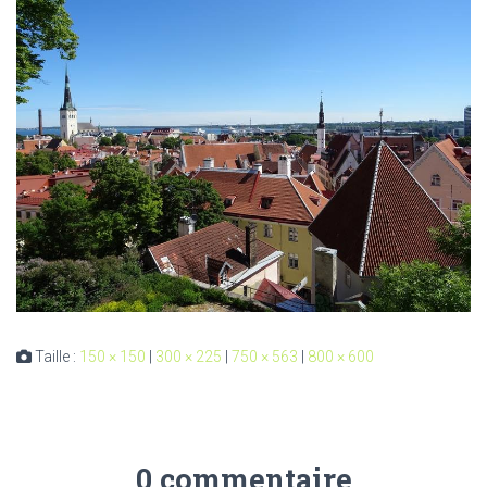
Taille :
150 × 150
|
300 × 225
|
750 × 563
|
800 × 600
0 commentaire